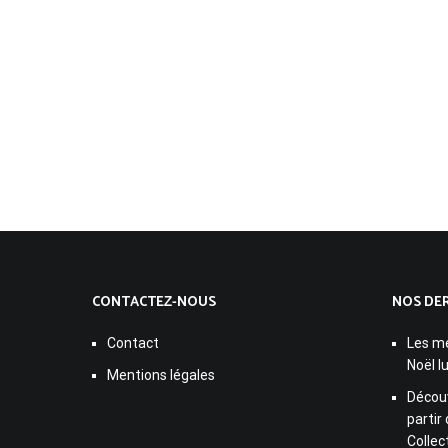
CONTACTEZ-NOUS
NOS DER
Contact
Les me
Noël l
Mentions légales
Découv
partir
Collec