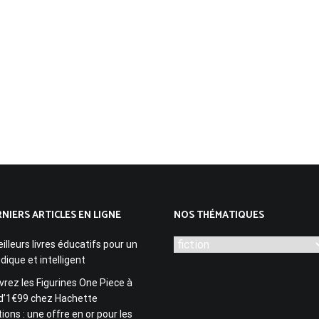
NIERS ARTICLES EN LIGNE
NOS THÉMATIQUES
Nos
illeurs livres éducatifs pour un
thématiques
udique et intelligent
rez les Figurines One Piece à
 d’1€99 chez Hachette
tions : une offre en or pour les