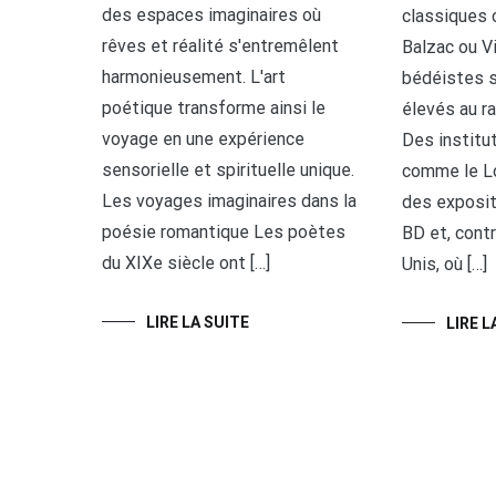
des espaces imaginaires où
classiques
rêves et réalité s'entremêlent
Balzac ou V
harmonieusement. L'art
bédéistes s
poétique transforme ainsi le
élevés au r
voyage en une expérience
Des institut
sensorielle et spirituelle unique.
comme le Lo
Les voyages imaginaires dans la
des exposit
poésie romantique Les poètes
BD et, cont
du XIXe siècle ont […]
Unis, où […]
LIRE LA SUITE
LIRE L