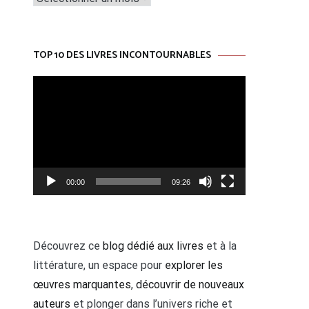
articles
TOP 10 DES LIVRES INCONTOURNABLES
Lecteur
vidéo
00:00
09:26
Découvrez ce
blog dédié aux livres
et à la
littérature, un espace pour
explorer les
œuvres marquantes
,
découvrir de nouveaux
auteurs
et plonger dans l’univers riche et