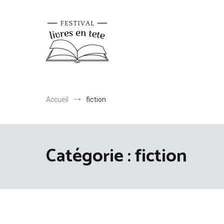
Aller
au
contenu
Festival livres en tête
Retrouvez tous vos livres préférés
Accueil
fiction
Catégorie :
fiction