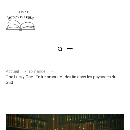
Aller
au
contenu
Festival livres en tête
Retrouvez tous vos livres préférés
Accueil
romance
The Lucky One : Entre amour et destin dans les paysages du
Sud