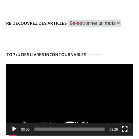
Re
RE DÉCOUVREZ DES ARTICLES
découvrez
des
articles
TOP 10 DES LIVRES INCONTOURNABLES
Lecteur
vidéo
00:00
09:26