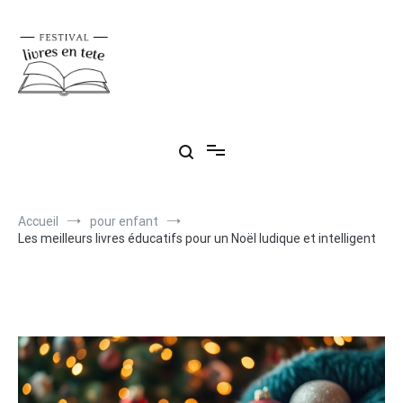
Aller
au
contenu
Festival livres en tête
Retrouvez tous vos livres préférés
Accueil
pour enfant
Les meilleurs livres éducatifs pour un Noël ludique et intelligent