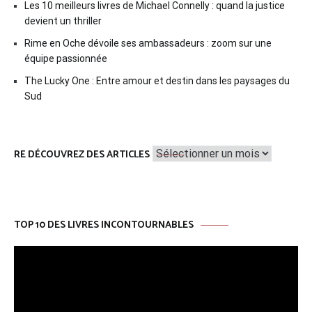
Les 10 meilleurs livres de Michael Connelly : quand la justice
devient un thriller
Rime en Oche dévoile ses ambassadeurs : zoom sur une
équipe passionnée
The Lucky One : Entre amour et destin dans les paysages du
Sud
Re
RE DÉCOUVREZ DES ARTICLES
découvrez
des
articles
TOP 10 DES LIVRES INCONTOURNABLES
Lecteur
vidéo